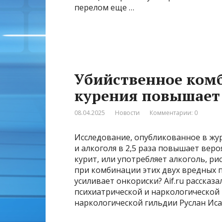
перелом еще …
Убийственное комб
курения повышает 
08.04.2025
Новости
Комментарии: 0
Исследование, опубликованное в жур
и алкоголя в 2,5 раза повышает веро
курит, или употребляет алкоголь, рис
при комбинации этих двух вредных 
усиливает онкориски? Aif.ru рассказ
психиатрической и наркологической
наркологической гильдии Руслан Иса