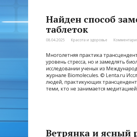
Найден способ зам
таблеток
08.04.2025
Красота и здоровье
Комментарии
Многолетняя практика трансценден
уровень стресса, но и замедлять био
исследовании ученых из Междунаро
журнале Biomolecules. © Lenta.ru Ис
людей, практикующих трансцендента
теми, кто не занимается медитацией
Ветрянка и ясный р