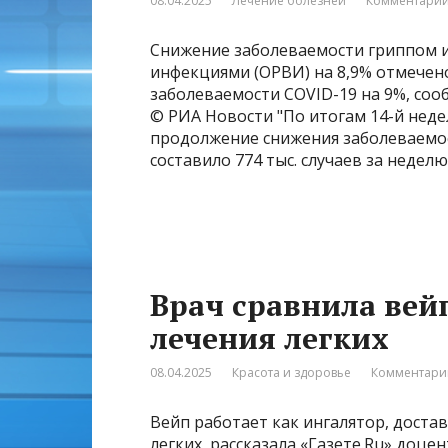
08.04.2025
Лечение болезней
Комментарии
Снижение заболеваемости гриппом 
инфекциями (ОРВИ) на 8,9% отмечено
заболеваемости COVID-19 на 9%, соо
© РИА Новости "По итогам 14-й нед
продолжение снижения заболеваемо
составило 774 тыс. случаев за неделю
Врач сравнила вей
лечения легких
08.04.2025
Красота и здоровье
Комментарии
Вейп работает как ингалятор, доста
легких, рассказала «Газете.Ru» доц