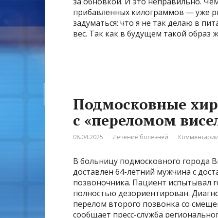
за обновкой. И это неправильно. Че
прибавленных килограммов — уже ри
задуматься: что я не так делаю в пи
вес. Так как в будущем такой образ 
Подмосковные хир
с «переломом висе
08.04.2025
Лечение болезней
Комментарии
В больницу подмосковного города В
доставлен 64-летний мужчина с дос
позвоночника. Пациент испытывал г
полностью дезориентирован. Диагно
перелом второго позвонка со смеще
сообщает пресс-служба регионально