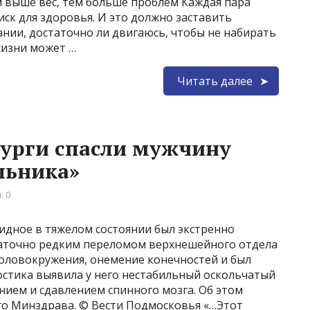
м выше вес, тем больше проблем Каждая пара
ск для здоровья. И это должно заставить
тании, достаточно ли двигаюсь, чтобы не набирать
жизни может …
Читать далее
урги спасли мужчину
льника»
: 0
идное в тяжелом состоянии был экстренно
таточно редким переломом верхнешейного отдела
оловокружения, онемение конечностей и был
стика выявила у него нестабильный оскольчатый
нием и сдавлением спинного мозга. Об этом
го Минздрава. © Вести Подмосковья «…Этот