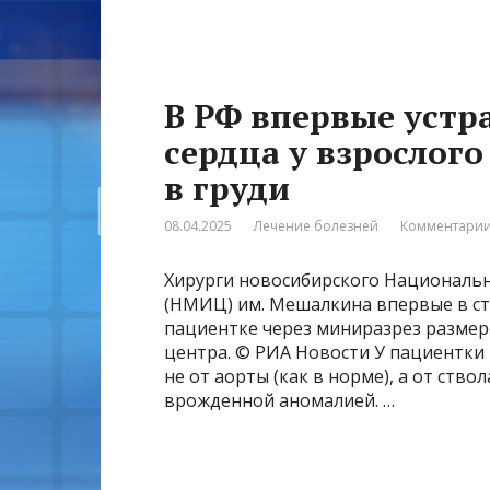
В РФ впервые устр
сердца у взрослого
в груди
08.04.2025
Лечение болезней
Комментарии
Хирурги новосибирского Национальн
(НМИЦ) им. Мешалкина впервые в ст
пациентке через миниразрез размеро
центра. © РИА Новости У пациентки
не от аорты (как в норме), а от ство
врожденной аномалией. …