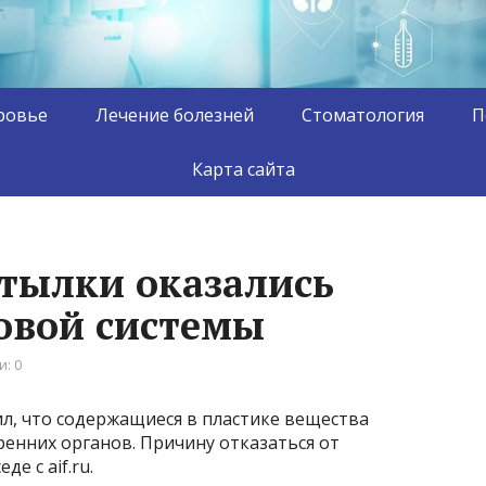
ровье
Лечение болезней
Стоматология
П
Карта сайта
тылки оказались
овой системы
: 0
л, что содержащиеся в пластике вещества
енних органов. Причину отказаться от
е с aif.ru.