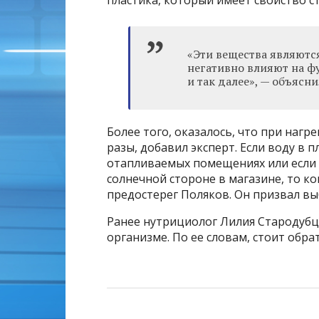
пластика, который имеет свойство с
«Эти вещества являют
негативно влияют на 
и так далее», — объясни
Более того, оказалось, что при нагр
разы, добавил эксперт. Если воду в 
отапливаемых помещениях или если 
солнечной стороне в магазине, то к
предостерег Поляков. Он призвал вы
Ранее нутрициолог Лилия Стародубце
организме. По ее словам, стоит обра