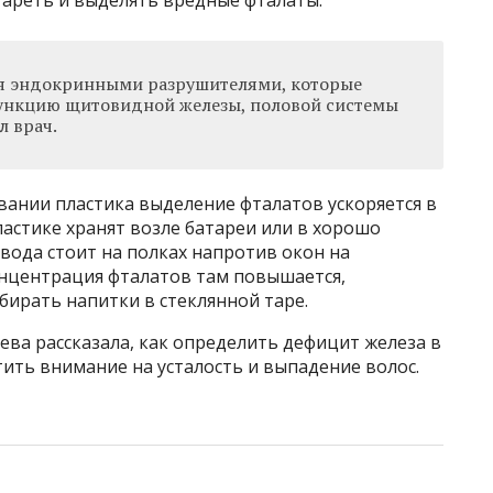
тареть и выделять вредные фталаты.
ся эндокринными разрушителями, которые
функцию щитовидной железы, половой системы
л врач.
евании пластика выделение фталатов ускоряется в
пластике хранят возле батареи или в хорошо
вода стоит на полках напротив окон на
онцентрация фталатов там повышается,
бирать напитки в стеклянной таре.
ва рассказала, как определить дефицит железа в
тить внимание на усталость и выпадение волос.