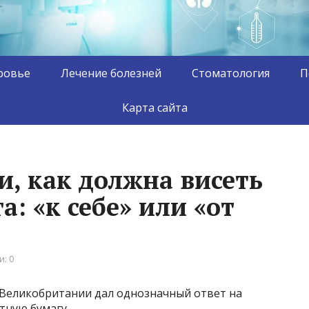
ровье
Лечение болезней
Стоматология
П
Карта сайта
и, как должна висеть
а: «к себе» или «от
: 0
з Великобритании дал однозначный ответ на
тную бумагу.