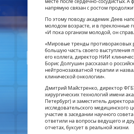
месте после сердечно-сосудистых. А ф
напрямую связан с ростом продолжите
По этому поводу академик Деев напо
молодом возрасте, и в преклонные г
«И пока организм молодой, он справл
«Мировые тренды противораковых 
большую часть своего выступления 
его коллега, директор НИИ клиниче
Борис Долгушин рассказал о российс
нейтронозахватной терапии и назва
клинической онкологии».
Дмитрий Майстренко, директор ФГБУ
хирургических технологий имени ака
Петербург) и заместитель директор
исследовательского медицинского 
участие в заседании научного совет
ответили на вопросы ведущего и друг
отчетах, буксует в реальной жизни.