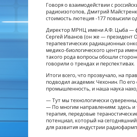
Говоря о взаимодействии с российс
радиоизотопов, Дмитрий Майстренко
стоимость лютеция -177 повысили о
Директор МРНЦ имени А.Ф. Цыба — 
Сергей Иванов (он же — президент 
терапевтических радиационных онко
медико-биологического центра имен
такого рода вопросы обошли сторон
говорили о трендах и перспективах.
Итоги всего, что прозвучало, на пра
подводил академик Чехонин. По его
промышленность, и наша наука нахо
— Тут мы технологически суверенны,
— По многим направлениям: здесь и 
терапия, передовые тераностические
потенциал, который на сегодняшний
для развития индустрии радиофармп