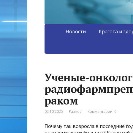
Новости
Красота и здо
Ученые-онколог
радиофармпрепа
раком
02.10.2025
Разное
Комментарии: 0
Почему так возросла в последние г
онкологических больных? Какие сей