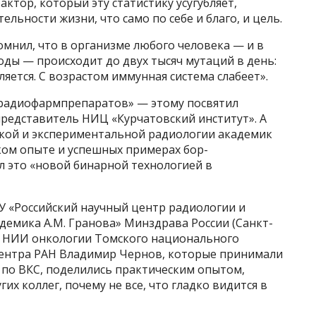
актор, который эту статистику усугубляет,
льности жизни, что само по себе и благо, и цель.
мнил, что в организме любого человека — и в
оды — происходит до двух тысяч мутаций в день:
яется. С возрастом иммунная система слабеет».
радиофармпрепаратов» — этому посвятил
представитель НИЦ «Курчатовский институт». А
ской и экспериментальной радиологии академик
ком опыте и успешных примерах бор-
л это «новой бинарной технологией в
 «Российский научный центр радиологии и
демика A.M. Гранова» Минздрава России (Санкт-
а НИИ онкологии Томского национального
центра РАН Владимир Чернов, которые принимали
а по ВКС, поделились практическим опытом,
их коллег, почему не все, что гладко видится в