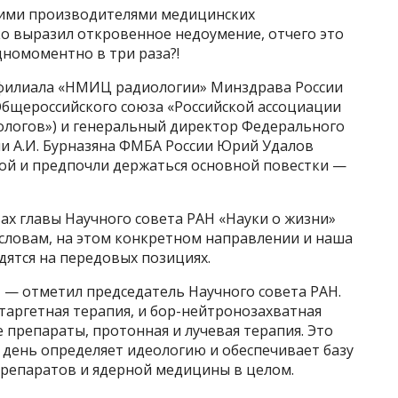
кими производителями медицинских
 выразил откровенное недоумение, отчего это
дномоментно в три раза?!
филиала «НМИЦ радиологии» Минздрава России
Общероссийского союза «Российской ассоциации
логов») и генеральный директор Федерального
и А.И. Бурназяна ФМБА России Юрий Удалов
ой и предпочли держаться основной повестки —
вах главы Научного совета РАН «Науки о жизни»
 словам, на этом конкретном направлении и наша
дятся на передовых позициях.
 — отметил председатель Научного совета РАН.
таргетная терапия, и бор-нейтронозахватная
 препараты, протонная и лучевая терапия. Это
 день определяет идеологию и обеспечивает базу
репаратов и ядерной медицины в целом.