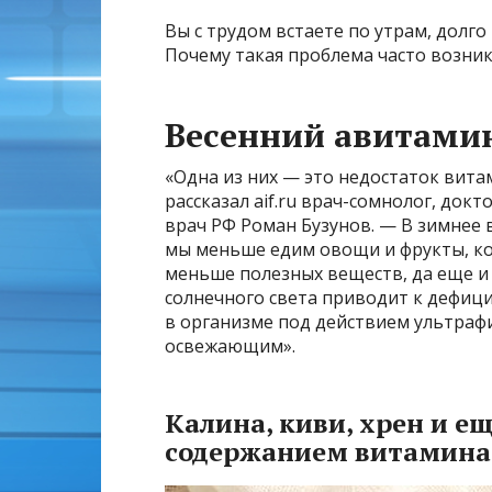
Вы с трудом встаете по утрам, долго
Почему такая проблема часто возник
Весенний авитами
«Одна из них — это недостаток вита
рассказал aif.ru врач-сомнолог, док
врач РФ Роман Бузунов. — В зимнее
мы меньше едим овощи и фрукты, кот
меньше полезных веществ, да еще и 
солнечного света приводит к дефиц
в организме под действием ультрафио
освежающим».
Калина, киви, хрен и е
содержанием витамина 