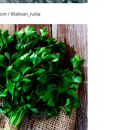
m / Malivan_Iuliia