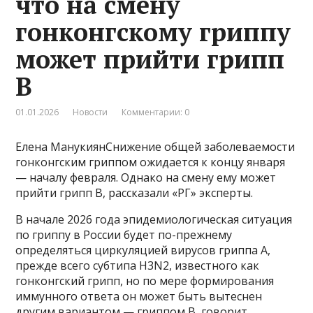
что на смену
гонконгскому гриппу
может прийти грипп
B
01.01.2026
Новости
Комментарии: 0
Елена МанукиянСнижение общей заболеваемости
гонконгским гриппом ожидается к концу января
— началу февраля. Однако на смену ему может
прийти грипп B, рассказали «РГ» эксперты.
В начале 2026 года эпидемиологическая ситуация
по гриппу в России будет по-прежнему
определяться циркуляцией вирусов гриппа А,
прежде всего субтипа H3N2, известного как
гонконгский грипп, но по мере формирования
иммунного ответа он может быть вытеснен
другим вариантом — гриппом В, говорит