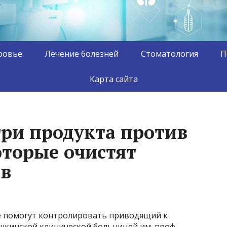
ровье
Лечение болезней
Стоматология
П
Карта сайта
три продукта против
оторые очистят
ов
е помогут контролировать приводящий к
шкинской клинической больницей им. проф.