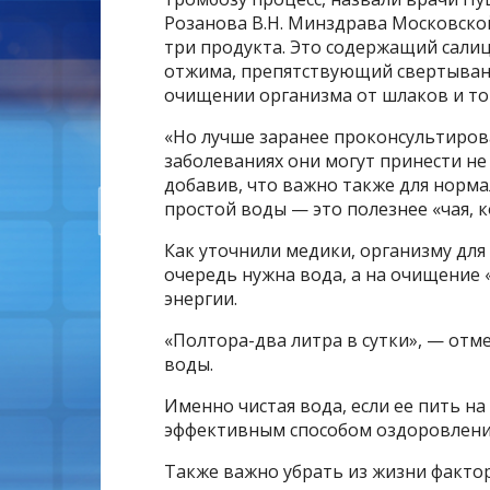
Розанова В.Н. Минздрава Московско
три продукта. Это содержащий сали
отжима, препятствующий свертыван
очищении организма от шлаков и то
«Но лучше заранее проконсультирова
заболеваниях они могут принести не
добавив, что важно также для норм
простой воды — это полезнее «чая, к
Как уточнили медики, организму дл
очередь нужна вода, а на очищение
энергии.
«Полтора-два литра в сутки», — отм
воды.
Именно чистая вода, если ее пить на
эффективным способом оздоровления
Также важно убрать из жизни факто