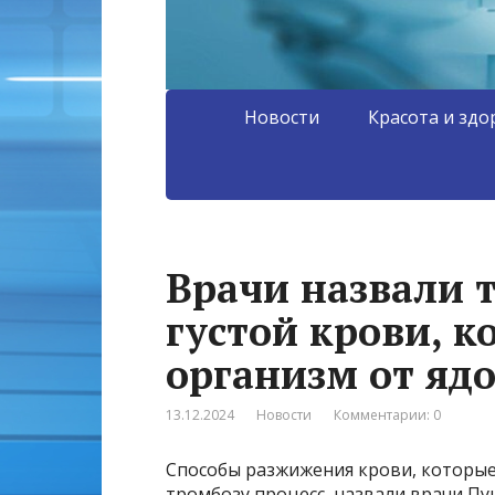
Новости
Красота и здо
Врачи назвали 
густой крови, к
организм от яд
13.12.2024
Новости
Комментарии: 0
Способы разжижения крови, которы
тромбозу процесс, назвали врачи Пу