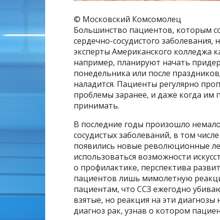
© Московский Комсомолец
Большинство пациентов, которым со
сердечно-сосудистого заболевания, 
эксперты Американского колледжа к
например, планируют начать придер
понедельника или после праздников
наладится. Пациенты регулярно про
проблемы заранее, и даже когда им
принимать.
В последние годы произошло немало
сосудистых заболеваний, в том числ
появились новые революционные ле
использоваться возможности искусс
о профилактике, перспектива развит
пациентов лишь мимолетную реакцию
пациентам, что ССЗ ежегодно убиваю
взятые, но реакция на эти диагнозы
диагноз рак, узнав о котором паци