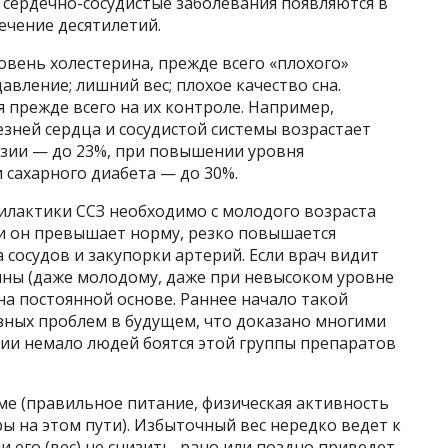
о сердечно-сосудистые заболевания появляются в
течение десятилетий.
вень холестерина, прежде всего «плохого»
вление; лишний вес; плохое качество сна.
 прежде всего на их контроле. Например,
езней сердца и сосудистой системы возрастает
зии — до 23%, при повышении уровня
 сахарного диабета — до 30%.
илактики ССЗ необходимо с молодого возраста
ли он превышает норму, резко повышается
 сосудов и закупорки артерий. Если врач видит
ины (даже молодому, даже при невысоком уровне
на постоянной основе. Раннее начало такой
езных проблем в будущем, что доказано многими
сии немало людей боятся этой группы препаратов
ме (правильное питание, физическая активность
 на этом пути). Избыточный вес нередко ведет к
 его (вес) не снизить, рано или поздно приведет