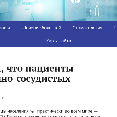
ровье
Лечение болезней
Стоматология
П
Карта сайта
, что пациенты
чно-сосудистых
: 0
йцы населения №1 практически во всем мире —
З). Парадокс заключается в том, что люди их не