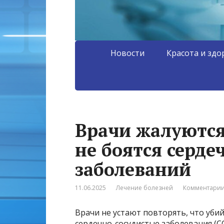
Новости
Красота и здо
Врачи жалуются
не боятся серде
заболеваний
11.06.2025
Лечение болезней
Комментарии
Врачи не устают повторять, что уби
сердечно-сосудистые заболевания (СС