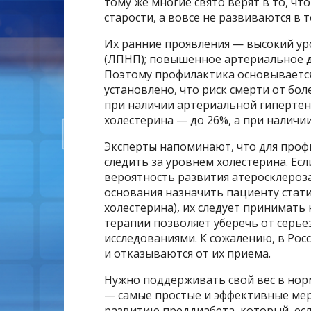
тому же многие свято верят в то, чт
старости, а вовсе не развиваются в 
Их ранние проявления — высокий уро
(ЛПНП); повышенное артериальное да
Поэтому профилактика основывается
установлено, что риск смерти от бол
при наличии артериальной гипертен
холестерина — до 26%, а при наличии
Эксперты напоминают, что для проф
следить за уровнем холестерина. Ес
вероятность развития атеросклероза
основания назначить пациенту стат
холестерина), их следует принимать 
терапии позволяет уберечь от серь
исследованиями. К сожалению, в Рос
и отказываются от их приема.
Нужно поддерживать свой вес в нор
— самые простые и эффективные меры
развитию преддиабета, который, если