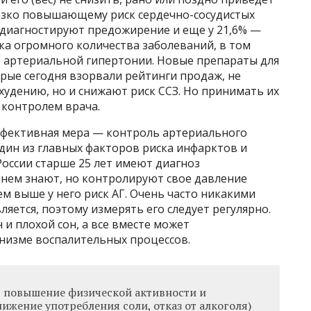
 резко повышающему риск сердечно-сосудистых
я диагностируют предожирение и еще у 21,6% —
ка огромного количества заболеваний, в том
о артериальной гипертонии. Новые препараты для
орые сегодня взорвали рейтинги продаж, не
удению, но и снижают риск ССЗ. Но принимать их
 контролем врача.
эффективная мера — контроль артериального
один из главных факторов риска инфарктов и
России старше 25 лет имеют диагноз
о нем знают, но контролируют свое давление
ем выше у него риск АГ. Очень часто никакими
ется, поэтому измерять его следует регулярно.
и плохой сон, а все вместе может
анизме воспалительных процессов.
, повышение физической активности и
ижение употребления соли, отказ от алкоголя)