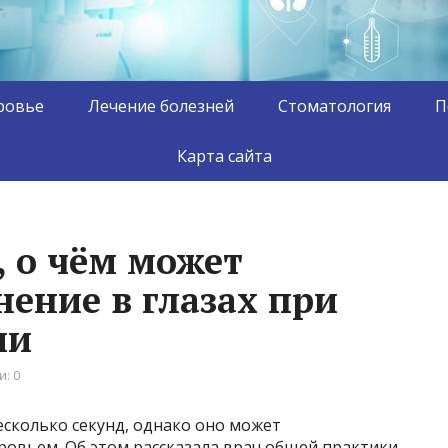
ровье
Лечение болезней
Стоматология
П
Карта сайта
, о чём может
нение в глазах при
ии
: 0
есколько секунд, однако оно может
ровьем. Об этом рассказала врач общей практики