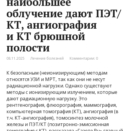
наибольшее
облучение дают ПЭТ/
КТ, ангиография
и КТ брюшной
полости
08.11.2025
Лечение болезней
Комментарии: 0
К безопасным (неионизирующим) методам
относятся УЗИ и МРТ, так как они не несут
радиационной нагрузки. Однако существуют
методы с ионизирующим излучением, которые
дают радиационную нагрузку. Это
рентгенография, флюорография, маммография,
компьютерная томография (КТ), ангиография (в
т.ч. КТ-ангиография), томосинтез молочной
железы и ПЭТ/КТ (позитронно-эмиссионная
томография с КТ), рассказала «Газете.Ru» главный