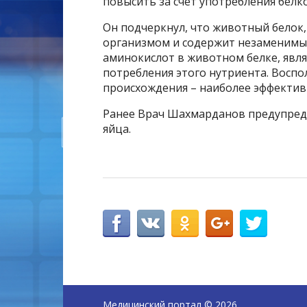
повысить за счет употребления бел
Он подчеркнул, что животный белок, 
организмом и содержит незаменимые
аминокислот в животном белке, явл
потребления этого нутриента. Восп
происхождения – наиболее эффектив
Ранее Врач Шахмарданов предупредил
яйца.
Медицинский портал
© 2026