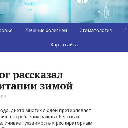
ровье
Лечение болезней
Стоматология
П
Карта сайта
ог рассказал
итании зимой
: 0
года, диета многих людей претерпевает
нию потребления важных белков и
величивает уязвимость к респираторным