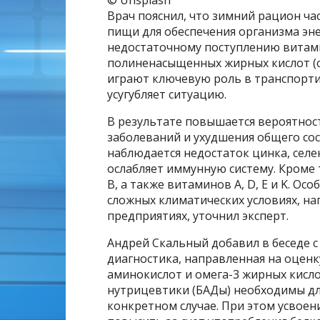
© Unsplash
Врач пояснил, что зимний рацион ча
пищи для обеспечения организма эн
недостаточному поступлению витам
полиненасыщенных жирных кислот (о
играют ключевую роль в транспорти
усугубляет ситуацию.
В результате повышается вероятнос
заболеваний и ухудшения общего сос
наблюдается недостаток цинка, селен
ослабляет иммунную систему. Кроме 
B, а также витаминов A, D, E и K. 
сложных климатических условиях, н
предприятиях, уточнил эксперт.
Андрей Скальный добавил в беседе с 
диагностика, направленная на оценк
аминокислот и омега-3 жирных кисло
нутрицевтики (БАДы) необходимы дл
конкретном случае. При этом усвоен