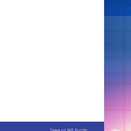
Тема от
WP Puzzle