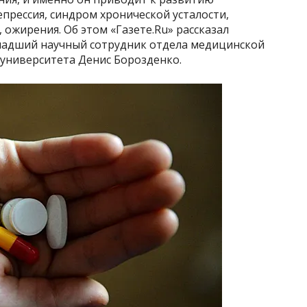
епрессия, синдром хронической усталости,
ожирения. Об этом «Газете.Ru» рассказал
ладший научный сотрудник отдела медицинской
 университета Денис Борозденко.