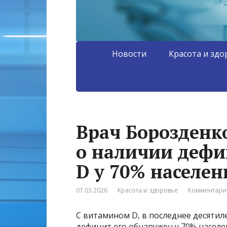
Новости
Красота и здо
Врач Борозденк
о наличии деф
D у 70% населен
07.03.2026
Красота и здоровье
Комментарии
С витамином D, в последнее десятил
дефицит его обнаружен у 70% населе