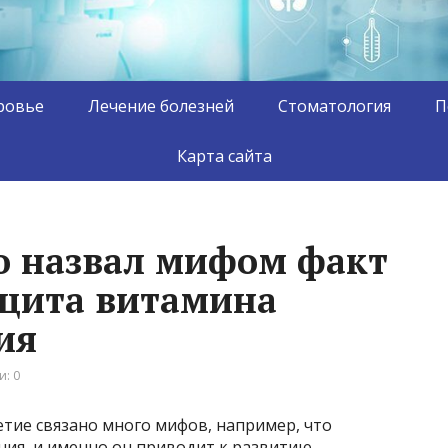
ровье
Лечение болезней
Стоматология
П
Карта сайта
о назвал мифом факт
ицита витамина
ия
: 0
етие связано много мифов, например, что
ния, и именно он приводит к развитию