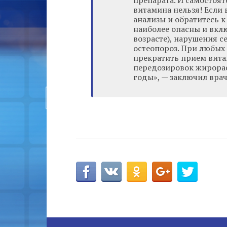
препарата. И самостоят
витамина нельзя! Если 
анализы и обратитесь 
наиболее опасны и вклю
возрасте), нарушения с
остеопороз. При любых
прекратить прием витам
передозировок жирора
годы», — заключил врач