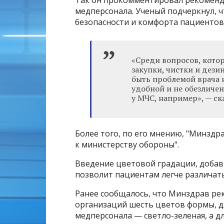
Так он прокомментировал рекоменд
медперсонала. Ученый подчеркнул, 
безопасности и комфорта пациентов
«Среди вопросов, кото
закупки, чистки и дез
быть проблемой врача 
удобной и не обезличен
у МЧС, например», — ск
Более того, по его мнению, "Минзд
к министерству обороны".
Введение цветовой градации, добав
позволит пациентам легче различат
Ранее сообщалось, что Минздрав ре
организаций шесть цветов формы, дл
медперсонала — светло-зеленая, а д