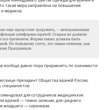
ации Минздрава о цветах одежды для врачей и
что такая мера направлена на повышение
 и медиков.
рые еще предстоит додумать, — централизация
инфекции униформы врачей. Стирка не должна
и его бременем. Форма также должна быть
ной. По большому счету, это знаки отличия, как
азал Праздников.
рав вообще давно пора приравнять по значимости
ил вице-президент Общества врачей России,
ь специалистов.
комендовал для сотрудников медицинских
я врачей — темно-зеленая, для среднего
ля младшего — сиреневая.