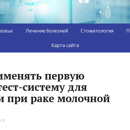
ровье
Лечение болезней
Стоматология
П
Карта сайта
именять первую
тест-систему для
и при раке молочной
: 0