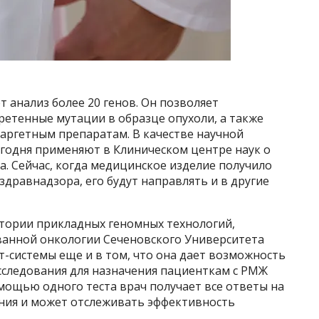
 анализ более 20 генов. Он позволяет
ретенные мутации в образце опухоли, а также
таргетным препаратам. В качестве научной
егодня применяют в Клиническом центре наук о
. Сейчас, когда медицинское изделие получило
дравнадзора, его будут направлять и в другие
атории прикладных геномных технологий,
ванной онкологии Сеченовского Университета
-системы еще и в том, что она дает возможность
сследования для назначения пациенткам с РМЖ
мощью одного теста врач получает все ответы на
ния и может отслеживать эффективность