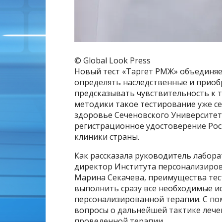
© Global Look Press
Новый тест «Таргет РМЖ» объединяет
определять наследственные и приоб
предсказывать чувствительность к 
методики такое тестирование уже с
здоровье Сеченовского Университета
регистрационное удостоверение Росз
клиники страны.
Как рассказала руководитель лабор
директор Института персонализиро
Марина Секачева, преимущества тест
выполнить сразу все необходимые и
персонализированной терапии. С по
вопросы о дальнейшей тактике лече
проведенной терапии.