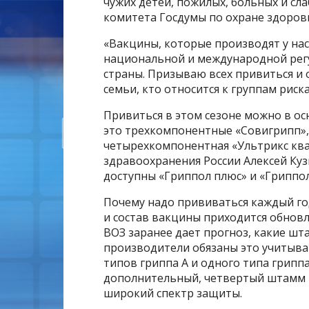
чужих детей, пожилых, больных и сл
комитета Госдумы по охране здоров
«Вакцины, которые производят у на
национальной и международной регул
страны. Призываю всех привиться и 
семьи, кто относится к группам рис
Привиться в этом сезоне можно в о
это трехкомпонентные «Совигрипп», 
четырехкомпонентная «Ультрикс кв
здравоохранения России Алексей Куз
доступны «Гриппол плюс» и «Гриппо
Почему надо прививаться каждый год
и состав вакцины приходится обновл
ВОЗ заранее дает прогноз, какие шт
производители обязаны это учитыв
типов гриппа А и одного типа грипп
дополнительный, четвертый штамм в
широкий спектр защиты.