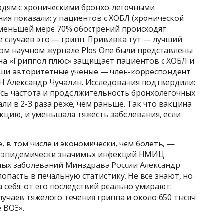
юдям с хроническими бронхо-легочными
ия показали: у пациентов с ХОБЛ (хронической
 меньшей мере 70% обострений происходят
е случаев это — грипп. Прививка тут — лучший
ном научном журнале Plos One были представлены
ина «Гриппол плюс» защищает пациентов с ХОБЛ и
аши авторитетные ученые — член-корреспондент
Н Александр Чучалин. Исследования подтвердили:
ась частота и продолжительность бронхолегочных
ли в 2-3 раза реже, чем раньше. Так что вакцина
кцию, и уменьшала тяжесть заболевания, если
, в том числе и экономически, чем болеть, —
а эпидемически значимых инфекций НМИЦ
ых заболеваний Минздрава России Александр
пасть в печальную статистику. Не все знают, но
а себя: от его последствий реально умирают:
лучаев тяжелого течения гриппа и около 650 тысяч
 ВОЗ».