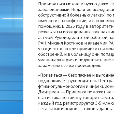
Прививаться можно и нужно даже л
заболеваниями. Недавние исследован
обструктивной болезнью легких) по
именно из-за инфекции, и в половин
помощник. В 2025 году в авторитет
результаты исследования, как вакц
астмой. Руководили этой работой н
РАН Михаил Костинов и академик РА
у пациентов после прививки снизил
обострений, и в больницу они попада
уменьшала и риски подхватить инфе
заражение все же происходило.
«Привиться — безопаснее и выгоднее
подчеркивает руководитель Центр
фтизиопульмонологии и инфекционн
Дмитриев. — Прививка поможет не по
статистика по гриппу говорит сама з
каждый год регистрируется 3-5 млн с
летальных исходов — таковы данные