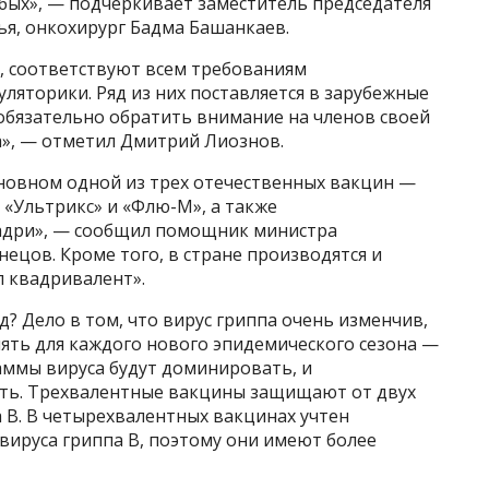
абых», — подчеркивает заместитель председателя
ья, онкохирург Бадма Башанкаев.
с, соответствуют всем требованиям
яторики. Ряд из них поставляется в зарубежные
обязательно обратить внимание на членов своей
ка», — отметил Дмитрий Лиознов.
сновном одной из трех отечественных вакцин —
«Ультрикс» и «Флю-М», а также
адри», — сообщил помощник министра
нецов. Кроме того, в стране производятся и
л квадривалент».
? Дело в том, что вирус гриппа очень изменчив,
ять для каждого нового эпидемического сезона —
аммы вируса будут доминировать, и
ать. Трехвалентные вакцины защищают от двух
а В. В четырехвалентных вакцинах учтен
ируса гриппа В, поэтому они имеют более