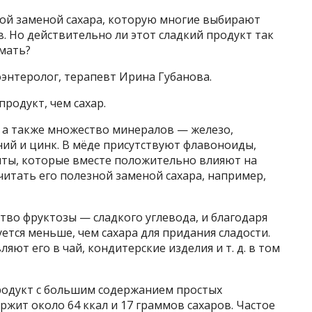
ной заменой сахара, которую многие выбирают
в. Но действительно ли этот сладкий продукт так
умать?
троэнтеролог, терапевт Ирина Губанова.
родукт, чем сахар.
, а также множество минералов — железо,
гний и цинк. В мёде присутствуют флавоноиды,
нты, которые вместе положительно влияют на
читать его полезной заменой сахара, например,
во фруктозы — сладкого углевода, и благодаря
ется меньше, чем сахара для придания сладости.
яют его в чай, кондитерские изделия и т. д. в том
одукт с большим содержанием простых
ржит около 64 ккал и 17 граммов сахаров. Частое