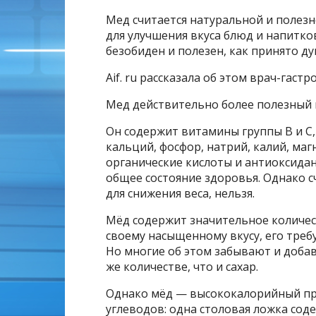
Мед считается натуральной и полез
для улучшения вкуса блюд и напитко
безобиден и полезен, как принято д
Aif. ru рассказала об этом врач-гас
Мед действительно более полезный п
Он содержит витамины группы В и С
кальций, фосфор, натрий, калий, ма
органические кислоты и антиоксида
общее состояние здоровья. Однако с
для снижения веса, нельзя.
Мёд содержит значительное количест
своему насыщенному вкусу, его требу
Но многие об этом забывают и добавл
же количестве, что и сахар.
Однако мёд — высококалорийный пр
углеводов: одна столовая ложка соде