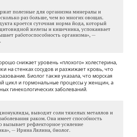
ржат полезные для организма минералы и
есколько раз больше, чем во многих овощах.
дукта кроется суточная норма йода, который
итовидной железы и кишечника, успокаивает
ышает работоспособность организма», —
.
орошо снижает уровень «плохого» холестерина,
ки на стенках сосудов и разжижает кровь, что
зование. Биолог также указала, что морская
ый цикл и гормональные процессы у женщин, а
ных гинекологических заболеваний.
дионуклиды, выводит соли тяжелых металлов и
заболевания раком. Она имеет способность
то вызывает рефлекторное усиление
ка», — Ирина Лялина, биолог.