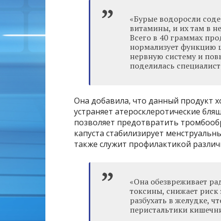
«Бурые водоросли соде
витамины, и их там в н
Всего в 40 граммах про
нормализует функцию щ
нервную систему и пов
поделилась специалист
Она добавила, что данный продукт х
устраняет атеросклеротические бляш
позволяет предотвратить тромбообра
капуста стабилизирует менструальн
также служит профилактикой различ
«Она обезвреживает ра
токсины, снижает риск 
разбухать в желудке, ч
перистальтики кишечни