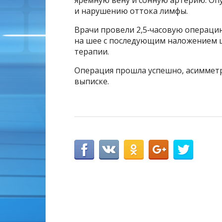
яремную вену и сонную артерию. Оп
и нарушению оттока лимфы.
Врачи провели 2,5‑часовую операци
на шее с последующим наложением 
терапии.
Операция прошла успешно, асимметри
выписке.