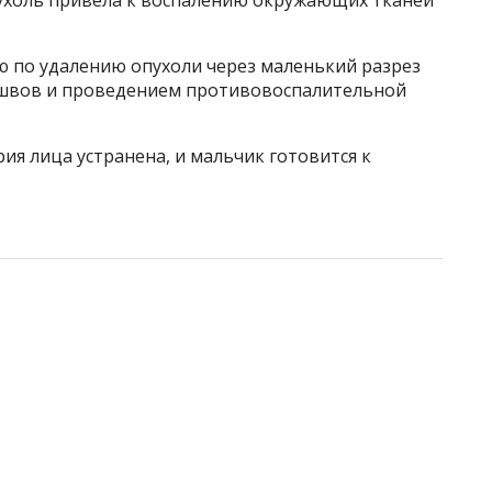
ухоль привела к воспалению окружающих тканей
ю по удалению опухоли через маленький разрез
швов и проведением противовоспалительной
я лица устранена, и мальчик готовится к