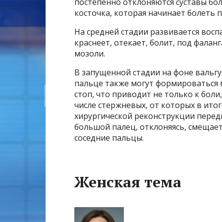
постепенно отклоняются суставы бол
косточка, которая начинает болеть п
На средней стадии развивается восп
краснеет, отекает, болит, под фала
мозоли.
В запущенной стадии на фоне валь
пальце также могут формироваться
стоп, что приводит не только к боли
числе стержневых, от которых в ит
хирургической реконструкции передн
большой палец, отклоняясь, смещае
соседние пальцы.
Женская тема