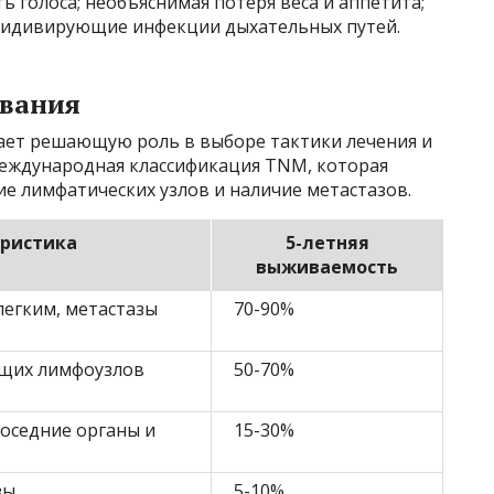
ь голоса; необъяснимая потеря веса и аппетита;
рецидивирующие инфекции дыхательных путей.
евания
рает решающую роль в выборе тактики лечения и
международная классификация TNM, которая
е лимфатических узлов и наличие метастазов.
ристика
5-летняя
выживаемость
легким, метастазы
70-90%
щих лимфоузлов
50-70%
соседние органы и
15-30%
зы
5-10%