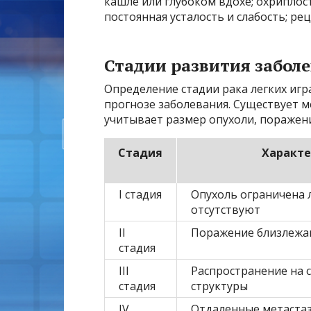
кашле или глубоком вдохе; охриплост
постоянная усталость и слабость; 
Стадии развития забол
Определение стадии рака легких иг
прогнозе заболевания. Существует 
учитывает размер опухоли, поражени
Стадия
Характе
I стадия
Опухоль ограничена 
отсутствуют
II
Поражение близлежа
стадия
III
Распространение на 
стадия
структуры
IV
Отдаленные метаста