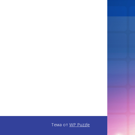
Тема от
WP Puzzle