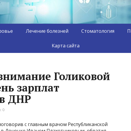
ровье
Лечение болезней
Стоматология
П
Карта сайта
внимание Голиковой
ень зарплат
в ДНР
: 0
поговорив с главным врачом Республиканской
а в Донецке Иваном Плахотниковым, обратил