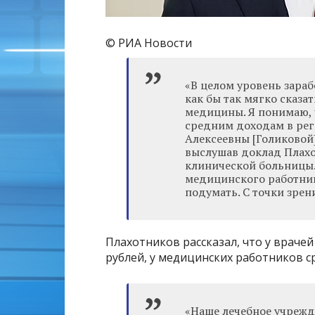
© РИА Новости
«‎В целом уровень зара
как бы так мягко сказа
медицины. Я понимаю, 
средним доходам в рег
Алексеевны [Голиковой]
выслушав доклад Плахо
клинической больницы. 
медицинского работника
подумать. С точки зрен
Плахотников рассказал, что у врачей
рублей, у медицинских работников ср
«‎Наше лечебное учреж