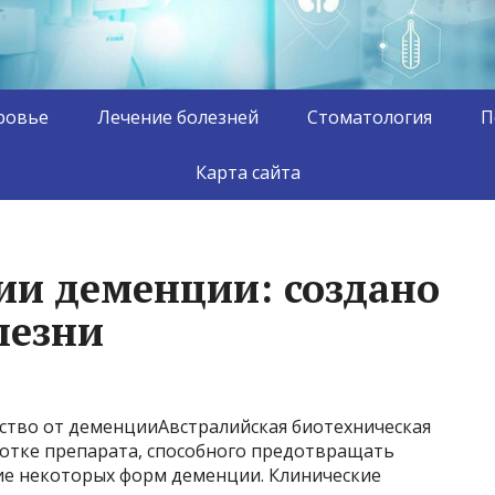
ровье
Лечение болезней
Стоматология
П
Карта сайта
ии деменции: создано
лезни
рство от деменцииАвстралийская биотехническая
ботке препарата, способного предотвращать
ие некоторых форм деменции. Клинические