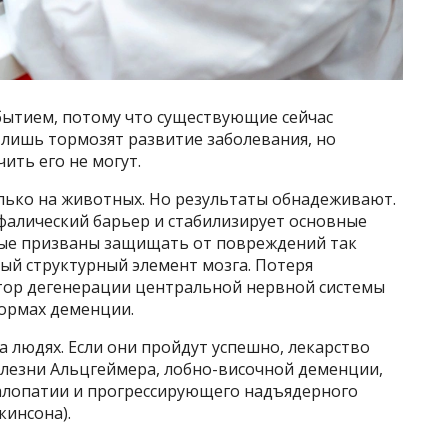
ытием, потому что существующие сейчас
 лишь тормозят развитие заболевания, но
ить его не могут.
лько на животных. Но результаты обнадеживают.
алический барьер и стабилизирует основные
рые призваны защищать от повреждений так
й структурный элемент мозга. Потеря
тор дегенерации центральной нервной системы
формах деменции.
 людях. Если они пройдут успешно, лекарство
олезни Альцгеймера, лобно-височной деменции,
алопатии и прогрессирующего надъядерного
кинсона).