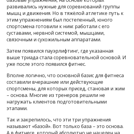
базовые упражнения, на основе которых
развивались нужные для соревнований группы
мышц и движения. Но в тяжёлой атлетике путь к
этим упражнениям был постепенный, юного
спортсмена готовили к ним: работали с его
суставами, нервной системой, мышцами,
связочным и сухожильным аппаратами.
Затем появился пауэрлифтинг, где указанная
выше триада стала соревновательной основой. И
уже после этого появился фитнес.
Вполне логично, что основной базис для фитнеса
составили вчерашние или действующие
спортсмены, для которых присед, становая и жим
– основа. Многие из тренеров решили не
нагружать клиентов подготовительными
этапами.
Так и закрепилось, что эти три упражнения
называют «базой». Вот только база – это основа.
А в фитнесе, который абсолютно не нацелен на