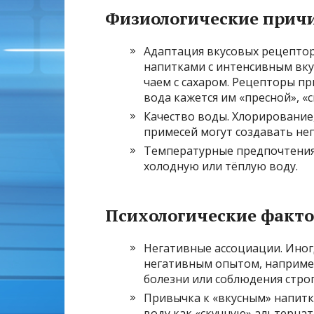
Физиологические прич
Адаптация вкусовых рецептор
напитками с интенсивным вку
чаем с сахаром. Рецепторы п
вода кажется им «пресной», «с
Качество воды. Хлорирование,
примесей могут создавать не
Температурные предпочтения
холодную или тёплую воду.
Психологические факт
Негативные ассоциации. Иног
негативным опытом, например
болезни или соблюдения стро
Привычка к «вкусным» напитк
воду как «скучную» альтернат