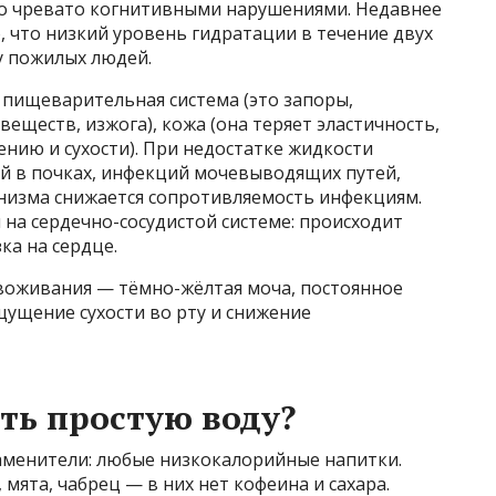
но чревато когнитивными нарушениями. Недавнее
, что низкий уровень гидратации в течение двух
у пожилых людей.
пищеварительная система (это запоры,
еществ, изжога), кожа (она теряет эластичность,
нию и сухости). При недостатке жидкости
й в почках, инфекций мочевыводящих путей,
анизма снижается сопротивляемость инфекциям.
 на сердечно-сосудистой системе: происходит
ка на сердце.
воживания — тёмно-жёлтая моча, постоянное
ощущение сухости во рту и снижение
ть простую воду?
аменители: любые низкокалорийные напитки.
мята, чабрец — в них нет кофеина и сахара.