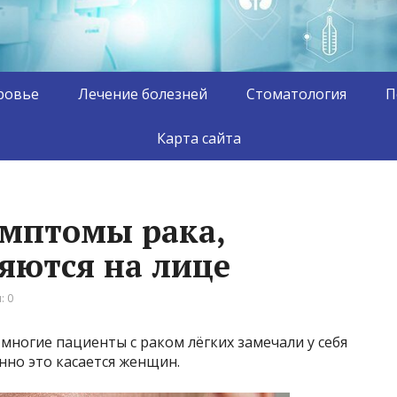
ровье
Лечение болезней
Стоматология
П
Карта сайта
мптомы рака,
яются на лице
: 0
ногие пациенты с раком лёгких замечали у себя
нно это касается женщин.