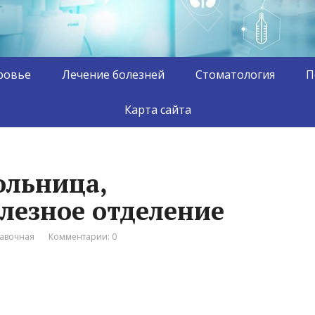
ровье
Лечение болезней
Стоматология
П
Карта сайта
ольница,
лезное отделение
авочная
Комментарии: 0