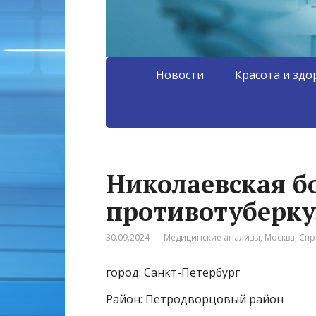
Новости
Красота и здо
Николаевская б
противотуберку
30.09.2024
Медицинские анализы
,
Москва
,
Спр
город: Санкт-Петербург
Район: Петродворцовый район