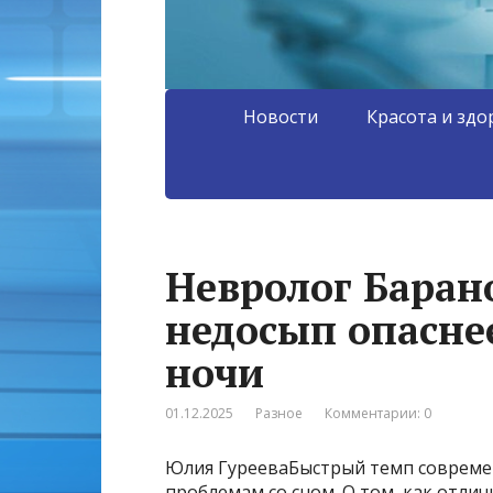
Новости
Красота и здо
Невролог Баран
недосып опасне
ночи
01.12.2025
Разное
Комментарии: 0
Юлия ГурееваБыстрый темп современ
проблемам со сном. О том, как отли