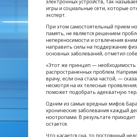
электронных устройств, так называ
игры и социальные сети, которые о
эксперт.
При этом самостоятельный прием н
память, не является решением пробл
непереносимости и отвлечения вним
направить силы на поддержание физ
основных заболеваний, отметил собе
«Этот же принцип — необходимость 
распространенных проблем. Наприме
врачу, если она стала частой, — ска
несмотря на их телесные проявлени
поможет подобрать адекватную тера
Одним из самых вредных мифов Бара
хронические заболевания каждый де
ноотропами. В результате приходит
остается.
Что касается сна, то постоянный нед