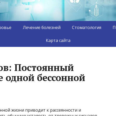
ровье
Лечение болезней
Стоматология
П
Карта сайта
ов: Постоянный
е одной бессонной
ной жизни приводит к рассеянности и
чить обычную усталость от тревожных сигналов