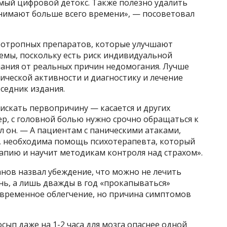
емый цифровой детокс. Также полезно удалить
тнимают больше всего времени», — посоветовал
оотропных препаратов, которые улучшают
емы, поскольку есть риск индивидуальной
ания от реальных причин недомогания. Лучше
ической активности и диагностику и лечение
седник издания.
искать первопричину — касается и других
р, с головной болью нужно срочно обращаться к
зал он. — А пациентам с паническими атаками,
я, необходима помощь психотерапевта, который
пию и научит методикам контроля над страхом».
нов назвал убеждение, что можно не лечить
нь, а лишь дважды в год «прокапываться»
 временное облегчение, но причина симптомов
осып даже на 1-2 часа для мозга опаснее одной