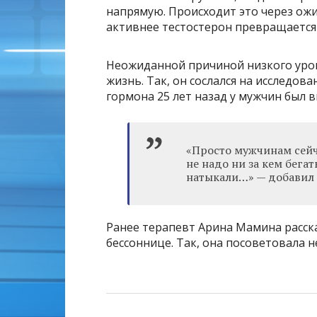
напрямую. Происходит это через ожи
активнее тестостерон превращается 
Неожиданной причиной низкого уров
жизнь. Так, он сослался на исследов
гормона 25 лет назад у мужчин был 
«Просто мужчинам сейча
не надо ни за кем бега
натыкали…» — добавил
Ранее терапевт Арина Мамина расска
бессоннице. Так, она посоветовала 