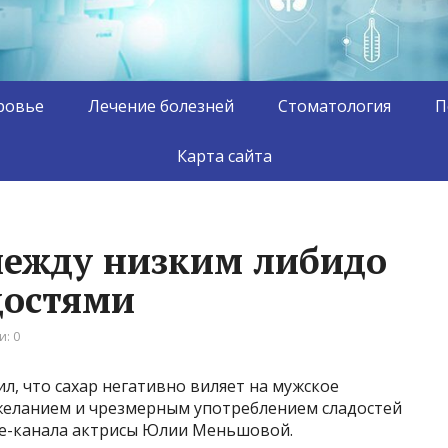
ровье
Лечение болезней
Стоматология
П
Карта сайта
между низким либидо
достями
: 0
, что сахар негативно виляет на мужское
 желанием и чрезмерным употреблением сладостей
be-канала актрисы Юлии Меньшовой.