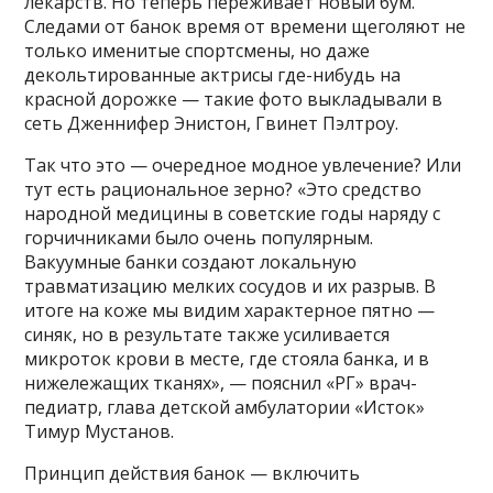
лекарств. Но теперь переживает новый бум.
Следами от банок время от времени щеголяют не
только именитые спортсмены, но даже
декольтированные актрисы где-нибудь на
красной дорожке — такие фото выкладывали в
сеть Дженнифер Энистон, Гвинет Пэлтроу.
Так что это — очередное модное увлечение? Или
тут есть рациональное зерно? «Это средство
народной медицины в советские годы наряду с
горчичниками было очень популярным.
Вакуумные банки создают локальную
травматизацию мелких сосудов и их разрыв. В
итоге на коже мы видим характерное пятно —
синяк, но в результате также усиливается
микроток крови в месте, где стояла банка, и в
нижележащих тканях», — пояснил «РГ» врач-
педиатр, глава детской амбулатории «Исток»
Тимур Мустанов.
Принцип действия банок — включить