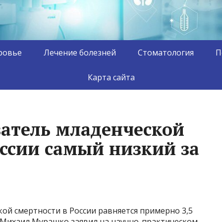
ровье
Лечение болезней
Стоматология
П
Карта сайта
атель младенческой
оссии самый низкий за
ой смертности в России равняется примерно 3,5
 Михаил Мурашко заявил на научно-практическом