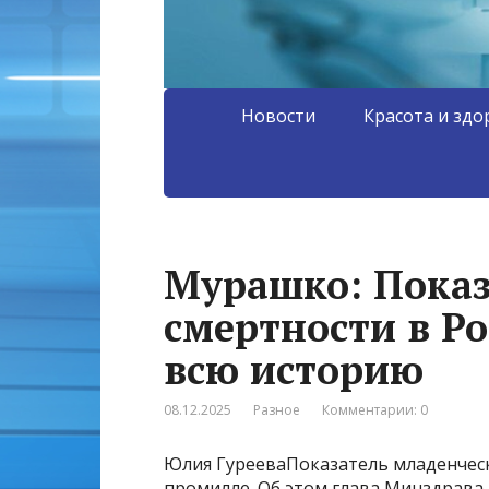
Новости
Красота и здо
Мурашко: Показ
смертности в Р
всю историю
08.12.2025
Разное
Комментарии: 0
Юлия ГурееваПоказатель младенческ
промилле. Об этом глава Минздрава