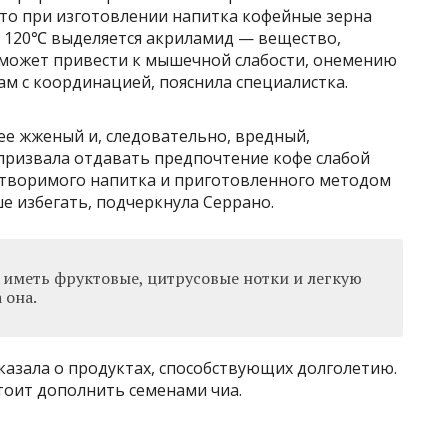
что при изготовлении напитка кофейные зерна
 120℃ выделяется акриламид — вещество,
может привести к мышечной слабости, онемению
ам с координацией, пояснила специалистка.
лее жженый и, следовательно, вредный,
а призвала отдавать предпочтение кофе слабой
астворимого напитка и приготовленного методом
ше избегать, подчеркнула Серрано.
иметь фруктовые, цитрусовые нотки и легкую
 она.
казала о продуктах, способствующих долголетию.
стоит дополнить семенами чиа.