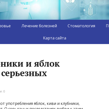
ровье
Лечение болезней
Стоматология
П
Карта сайта
ники и яблок
 серьезных
: 0
т употребления яблок, киви и клубники,
. О серьезных последствиях любви к этим