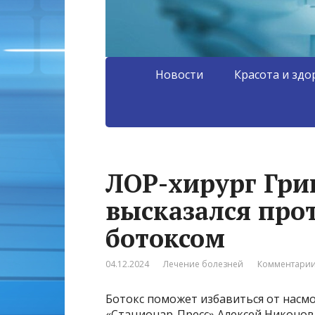
Новости
Красота и здо
ЛОР-хирург Гри
высказался про
ботоксом
04.12.2024
Лечение болезней
Комментарии
Ботокс поможет избавиться от насмо
«Стационар-Пресс» Алексей Никонов