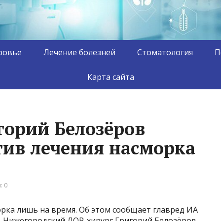
ровье
Лечение болезней
Стоматология
П
Карта сайта
горий Белозёров
тив лечения насморка
: 0
рка лишь на время. Об этом сообщает главред ИА
. Нижегородский ЛОР-хирург Григорий Белозёров