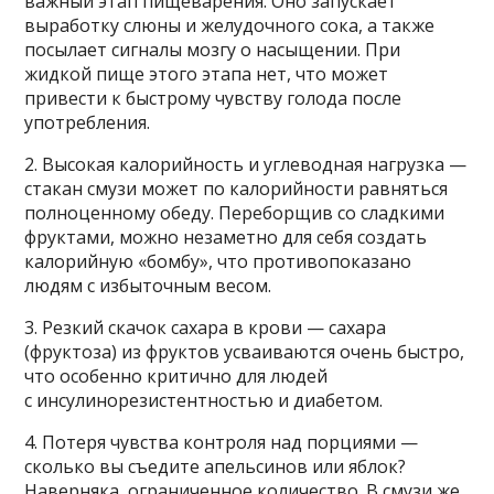
важный этап пищеварения. Оно запускает
выработку слюны и желудочного сока, а также
посылает сигналы мозгу о насыщении. При
жидкой пище этого этапа нет, что может
привести к быстрому чувству голода после
употребления.
2. Высокая калорийность и углеводная нагрузка —
стакан смузи может по калорийности равняться
полноценному обеду. Переборщив со сладкими
фруктами, можно незаметно для себя создать
калорийную «бомбу», что противопоказано
людям с избыточным весом.
3. Резкий скачок сахара в крови — сахара
(фруктоза) из фруктов усваиваются очень быстро,
что особенно критично для людей
с инсулинорезистентностью и диабетом.
4. Потеря чувства контроля над порциями —
сколько вы съедите апельсинов или яблок?
Наверняка, ограниченное количество. В смузи же