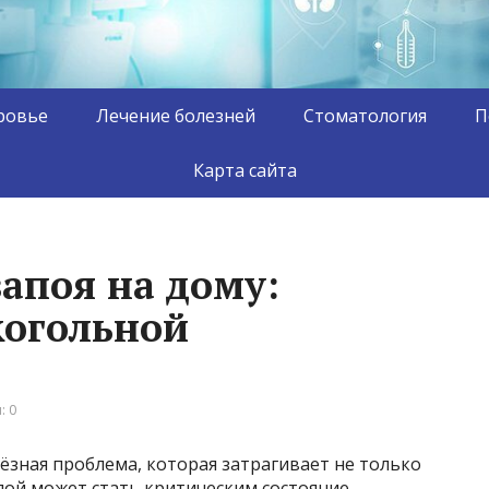
ровье
Лечение болезней
Стоматология
П
Карта сайта
апоя на дому:
когольной
: 0
ёзная проблема, которая затрагивает не только
апой может стать критическим состояние,