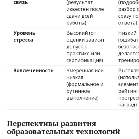
связь
(результат
(подро
известен после
разбор 
сдачи всей
сразу по
работы)
ответа)
Уровень
Высокий (от
Низкий
стресса
оценки зависят
(ошибат
допуск к
безопас
практике или
делаетс
сертификация)
трениро
Вовлеченность
Умеренная или
Высокая
низкая
(исполь
(формальное и
элемен
рутинное
рейтинг
выполнение)
прогрес
наград)
Перспективы развития
образовательных технологий