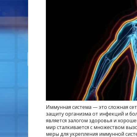
Иммунная система — это сложная сет
защиту организма от инфекций и бо
является залогом здоровья и хороше
мир сталкивается с множеством вызо
меры для укрепления иммунной систе