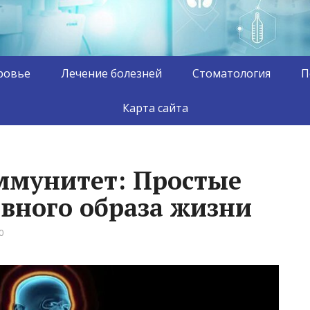
ровье
Лечение болезней
Стоматология
П
Карта сайта
ммунитет: Простые
ивного образа жизни
0