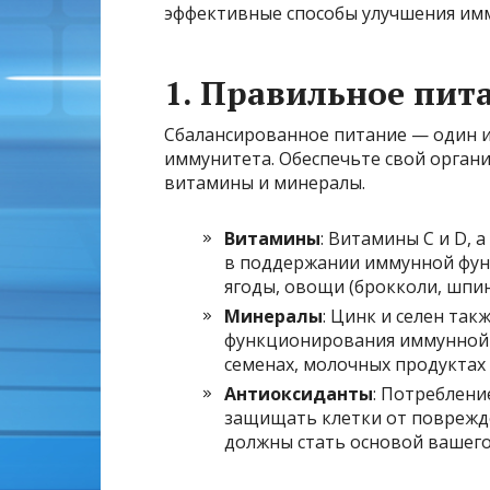
эффективные способы улучшения имм
1. Правильное пит
Сбалансированное питание — один 
иммунитета. Обеспечьте свой орган
витамины и минералы.
Витамины
: Витамины C и D,
в поддержании иммунной функ
ягоды, овощи (брокколи, шпин
Минералы
: Цинк и селен та
функционирования иммунной с
семенах, молочных продуктах 
Антиоксиданты
: Потреблени
защищать клетки от поврежде
должны стать основой вашего