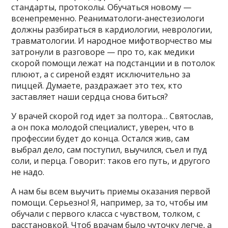
стандарты, протоколы. Обучаться новому —
всенепременно. Реаниматологи-анестезиологи
должны разбираться в кардиологии, неврологии,
травматологии. И народное мифотворчество мы
затронули в разговоре — про то, как медики
скорой помощи лежат на подстанции и в потолок
плюют, а с сиреной ездят исключительно за
пиццей. Думаете, раздражает это тех, кто
заставляет наши сердца снова биться?
У врачей скорой год идет за полтора… Святослав,
а он пока молодой специалист, уверен, что в
профессии будет до конца. Остался жив, сам
выбрал дело, сам поступил, выучился, съел и пуд
соли, и перца. Говорит: таков его путь, и другого
не надо.
А нам бы всем выучить приемы оказания первой
помощи. Серьезно! Я, например, за то, чтобы им
обучали с первого класса с чувством, толком, с
расстановкой. Чтоб врачам было чуточку легче, а