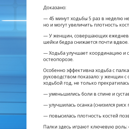
Доказано:
— 45 минут ходьбы 5 раз в неделю 
но и могут увеличить плотность косте
— У женщин, совершающих ежедневны
шейки бедра снижается почти вдвое.
— Ходьба улучшает координацию и с
остеопорозе.
Особенно эффективна ходьба с палка
руководством показало: у женщин с
ходьбой год, не только прекратилась
— уменьшились боли в спине и сустав
— улучшилась осанка (снизился риск 
— повысилась плотность костей позв
Палки здесь играют ключевую роль: о