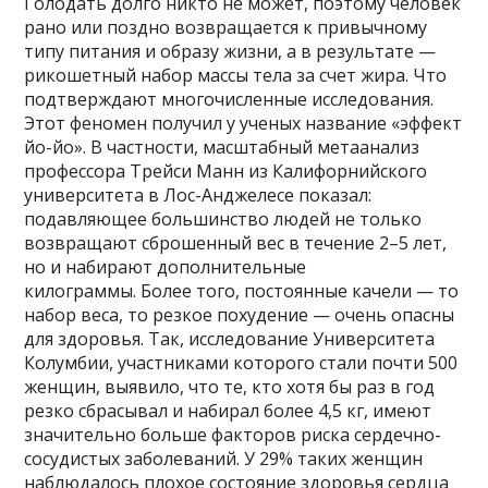
Голодать долго никто не может, поэтому человек
рано или поздно возвращается к привычному
типу питания и образу жизни, а в результате —
рикошетный набор массы тела за счет жира. Что
подтверждают многочисленные исследования.
Этот феномен получил у ученых название «эффект
йо-йо». В частности, масштабный метаанализ
профессора Трейси Манн из Калифорнийского
университета в Лос-Анджелесе показал:
подавляющее большинство людей не только
возвращают сброшенный вес в течение 2–5 лет,
но и набирают дополнительные
килограммы. Более того, постоянные качели — то
набор веса, то резкое похудение — очень опасны
для здоровья. Так, исследование Университета
Колумбии, участниками которого стали почти 500
женщин, выявило, что те, кто хотя бы раз в год
резко сбрасывал и набирал более 4,5 кг, имеют
значительно больше факторов риска сердечно-
сосудистых заболеваний. У 29% таких женщин
наблюдалось плохое состояние здоровья сердца