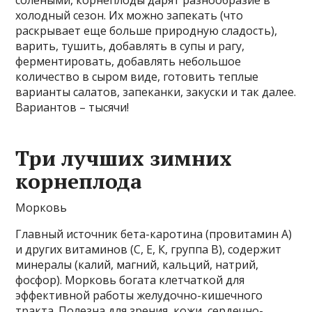
солеными, корнеплоды дарят разнообразие в
холодный сезон. Их можно запекать (что
раскрывает еще больше природную сладость),
варить, тушить, добавлять в супы и рагу,
ферментировать, добавлять небольшое
количество в сыром виде, готовить теплые
варианты салатов, запеканки, закуски и так далее.
Вариантов – тысячи!
Три лучших зимних
корнеплода
Морковь
Главный источник бета-каротина (провитамин А)
и других витаминов (С, Е, К, группа В), содержит
минералы (калий, магний, кальций, натрий,
фосфор). Морковь богата клетчаткой для
эффективной работы желудочно-кишечного
тракта. Полезна для зрения, кожи, сердечно-