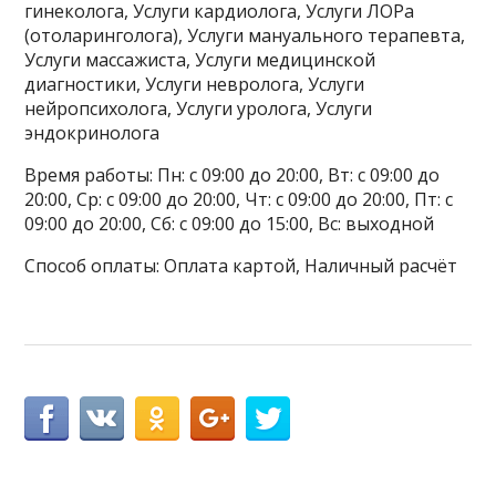
гинеколога, Услуги кардиолога, Услуги ЛОРа
(отоларинголога), Услуги мануального терапевта,
Услуги массажиста, Услуги медицинской
диагностики, Услуги невролога, Услуги
нейропсихолога, Услуги уролога, Услуги
эндокринолога
Время работы: Пн: с 09:00 до 20:00, Вт: с 09:00 до
20:00, Ср: с 09:00 до 20:00, Чт: с 09:00 до 20:00, Пт: с
09:00 до 20:00, Сб: с 09:00 до 15:00, Вс: выходной
Способ оплаты: Оплата картой, Наличный расчёт