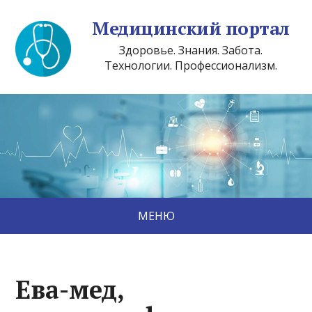
Медицинский портал
Здоровье. Знания. Забота.
Технологии. Профессионализм.
МЕНЮ
Ева-мед,