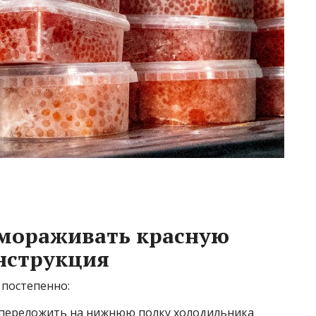
змораживать красную
нструкция
постепенно:
 переложить на нижнюю полку холодильника