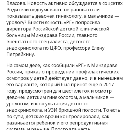
Власова. Новость активно обсуждается в соцсетях.
Родители недоумевают: не рановато ли
показывать девочек гинекологу, а мальчиков —
урологу? Внести ясность «РГ» попросила
директора Российской детской клинической
больницы Минздрава России, главного
внештатного специалиста, детского
эндокринолога по ЦФО, профессора Елену
Петряйкину.
На самом деле, как сообщили «РГ» в Минздраве
России, приказ о проведении профилактических
осмотров у детей действует давно, и в нынешнем
его варианте, который был принят еще в 2017
году, предусмотрен для шестилеток и осмотр
девочек детским гинекологом, а мальчиков —
урологом, и консультация детского
эндокринолога, и УЗИ брюшной полости. То есть,
по сути, детские врачи контролировали, как
развивается ребенок и его репродуктивная
система, и раньше. Просто эта часть