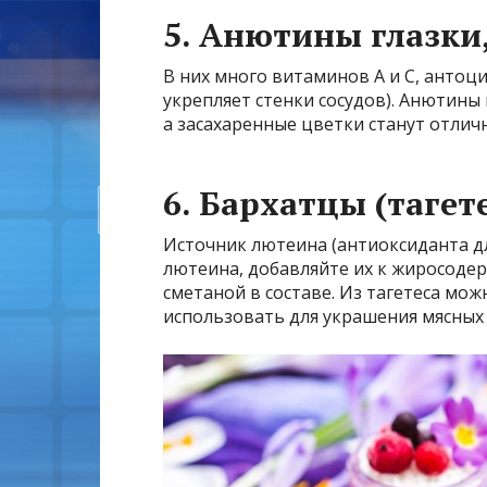
5. Анютины глазки
В них много витаминов A и C, антоц
укрепляет стенки сосудов). Анютины
а засахаренные цветки станут отлич
6. Бархатцы (тагет
Источник лютеина (антиоксиданта дл
лютеина, добавляйте их к жиросоде
сметаной в составе. Из тагетеса мож
использовать для украшения мясных