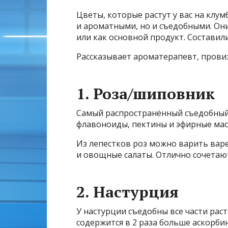
Цветы, которые растут у вас на клум
и ароматными, но и съедобными. Он
или как основной продукт. Составил
Рассказывает ароматерапевт, прови
1. Роза/шиповник
Самый распространённый съедобный 
флавоноиды, пектины и эфирные мас
Из лепестков роз можно варить варе
и овощные салаты. Отлично сочетают
2. Настурция
У настурции съедобны все части раст
содержится в 2 раза больше аскорби