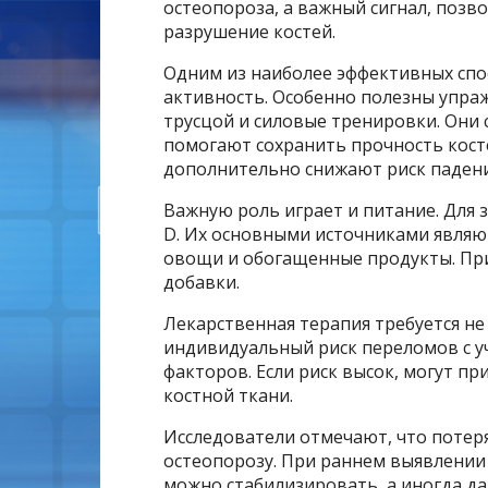
остеопороза, а важный сигнал, по
разрушение костей.
Одним из наиболее эффективных спо
активность. Особенно полезны упражн
трусцой и силовые тренировки. Они
помогают сохранить прочность косте
дополнительно снижают риск падени
Важную роль играет и питание. Для
D. Их основными источниками являю
овощи и обогащенные продукты. При
добавки.
Лекарственная терапия требуется н
индивидуальный риск переломов с уч
факторов. Если риск высок, могут 
костной ткани.
Исследователи отмечают, что потеря
остеопорозу. При раннем выявлении
можно стабилизировать, а иногда да