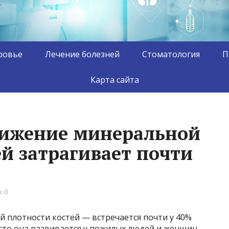
ровье
Лечение болезней
Стоматология
П
Карта сайта
снижение минеральной
й затрагивает почти
: 0
 плотности костей — встречается почти у 40%
асто она развивается у пожилых людей и женщин