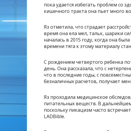
пока удается избегать проблем со 
кишечного тракта она пьет много во
Яз отметила, что страдает расстрой
время она ела мел, тальк, шарики с
началась в 2015 году, когда она бы
времени тяга к этому материалу ста
С рождением четвертого ребенка пот
день. Она рассказала, что с нетерпе
что в последние годы, с повсемест
безналичных расчетов, получает мен
Яз проходила медицинское обследова
питательных веществ. В дальнейшем 
поскольку пикацизм часто встречает
LADBible.