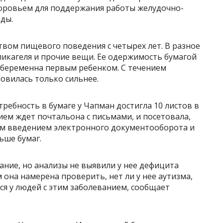
здоровьем для поддержания работы желудочно-
ды.
ством пищевого поведения с четырех лет. В разное
иликагеля и прочие вещи. Ее одержимость бумагой
ла беременна первым ребенком. С течением
новилась только сильнее.
ребность в бумаге у Чапман достигла 10 листов в
нием ждет почтальона с письмами, и посетовала,
ным введением электронного документооборота и
ьше бумаг.
ние, но анализы не выявили у нее дефицита
она намерена проверить, нет ли у нее аутизма,
ся у людей с этим заболеванием, сообщает