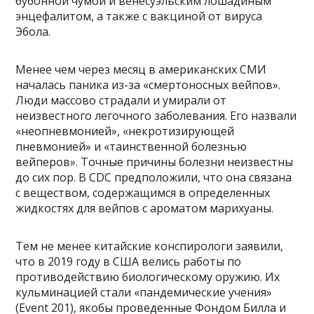
бубонной чумой и венесуэльским лошадиным
энцефалитом, а также с вакциной от вируса
Эбола.
Менее чем через месяц в американских СМИ
началась паника из-за «смертоносных вейпов».
Люди массово страдали и умирали от
неизвестного легочного заболевания. Его назвали
«неопневмонией», «некротизирующей
пневмонией» и «таинственной болезнью
вейперов». Точные причины болезни неизвестны
до сих пор. В CDC предположили, что она связана
с веществом, содержащимся в определенных
жидкостях для вейпов с ароматом марихуаны.
Тем не менее китайские конспирологи заявили,
что в 2019 году в США велись работы по
противодействию биологическому оружию. Их
кульминацией стали «пандемические учения»
(Event 201), якобы проведенные Фондом Билла и