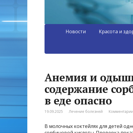
Новости
Красота и здо
Анемия и одышк
содержание сор
в еде опасно
19.09.2025
Лечение болезней
Комментарии
В молочных коктейлях для детей од
сорбиновой кислоты. Проверка показа