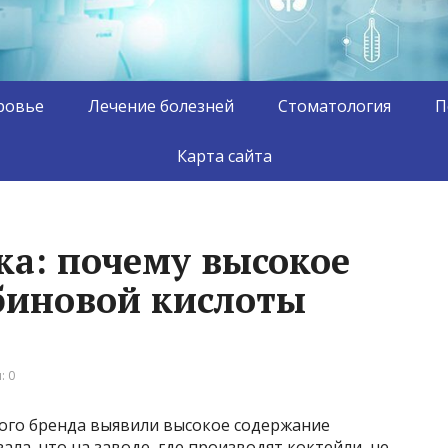
ровье
Лечение болезней
Стоматология
П
Карта сайта
а: почему высокое
биновой кислоты
: 0
ного бренда выявили высокое содержание
ла, что на заводе, где производят коктейли, не