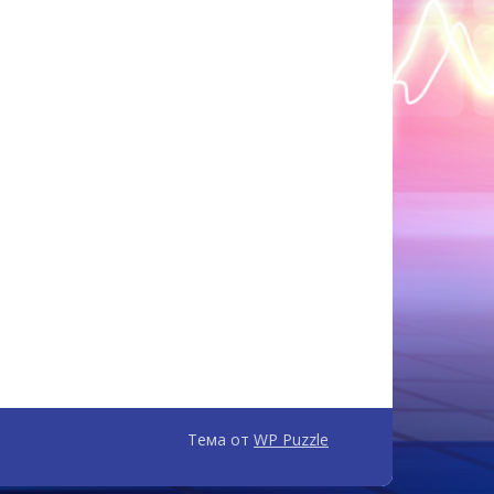
Тема от
WP Puzzle