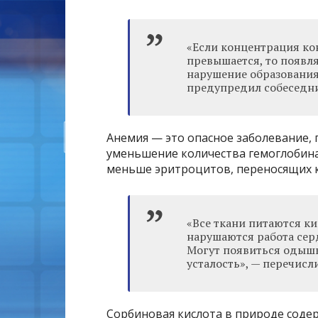
«Если концентрация ко
превышается, то появл
нарушение образования 
предупредил собеседн
Анемия — это опасное заболевание,
уменьшение количества гемоглобина.
меньше эритроцитов, переносящих 
«Все ткани питаются ки
нарушаются работа сер
Могут появиться одышк
усталость», — перечисл
Сорбиновая кислота в природе содер