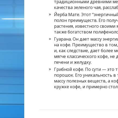
традиционными древними мет
качества зеленого чая, рассла
Йерба Мате. Этот “энергичный
полон преимуществ. Его полу
растения, известного своим
также богатством полифеноло
Гуарана. Он дает массу энерг
на кофе. Преимущество в том
и, как следствие, дает более
мягче классического кофе, не 
печени и желудку.
Грибной кофе. По сути — это т
порошок. Его уникальность в 
массу полезных веществ, а ко
кружке кофе, и примерно стол