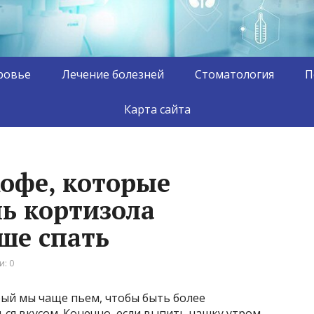
ровье
Лечение болезней
Стоматология
П
Карта сайта
офе, которые
ь кортизола
ше спать
: 0
ый мы чаще пьем, чтобы быть более
ся вкусом. Конечно, если выпить чашку утром,